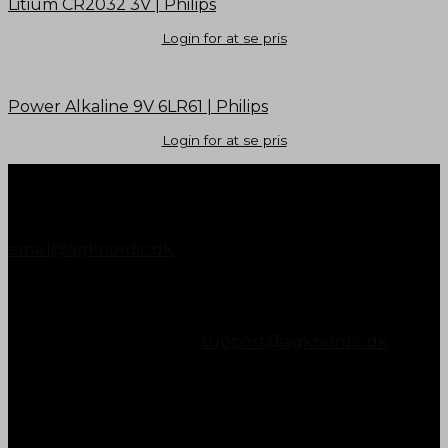
Litium CR2032 3V | Philips
Login for at se pris
Power Alkaline 9V 6LR61 | Philips
Login for at se pris
Kontakt AGK Nordic
Vestergade 72
8990 Fårup
+45 87 45 07 00
email@agknordic.dk
CVR. 14196595
RMA OG SUPPORT
Kontakt os vedr. RMA på
tlf. 8745 0700 eller mail
support@agknordic.dk
Kontrolrapport