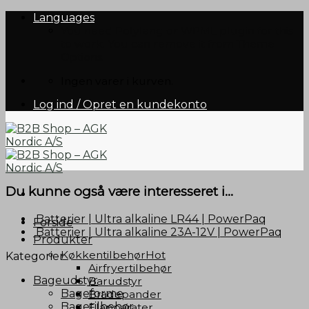
Skip
Languages
to
You need Polylang or WPML plugin for this
content
to work. You can remove it from Theme
Options.
Ingen varer i kurven.
Log ind / Opret en kundekonto
Du kunne også være interesseret i...
Batterier | Ultra alkaline LR44 | PowerPaq
Forside
Batterier | Ultra alkaline 23A-12V | PowerPaq
Produkter
Køkkentilbehør
Kategorier
Airfryertilbehør
Bageudstyr
Barudstyr
Bageforme
Bradepander
Bagetilbehør
Elapparater