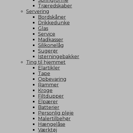
Springforme
Træredskaber
Servering
Bordskåner
Drikkedunke
Glas
Service
Madkasser
Silikonelåg
Sugerør
Isterningebakker
Ting til hjemmet
Elartikler
Tape
Opbevaring
Rammer
Kroge
Filtdupper
Elpærer
Batterier
Personlig pleje
Malertilbehør
Hængelåse
Værktøj