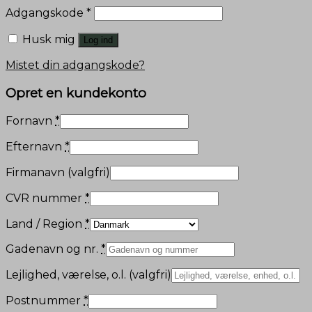
Adgangskode
*
Husk mig
Log ind
Mistet din adgangskode?
Opret en kundekonto
Fornavn
*
Efternavn
*
Firmanavn
(valgfri)
CVR nummer
*
Land / Region
*
Gadenavn og nr.
*
Lejlighed, værelse, o.l.
(valgfri)
Postnummer
*