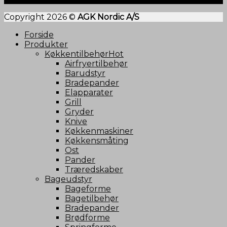
Copyright 2026 ©
AGK Nordic A/S
Forside
Produkter
Køkkentilbehør
Airfryertilbehør
Barudstyr
Bradepander
Elapparater
Grill
Gryder
Knive
Køkkenmaskiner
Køkkensmåting
Ost
Pander
Træredskaber
Bageudstyr
Bageforme
Bagetilbehør
Bradepander
Brødforme