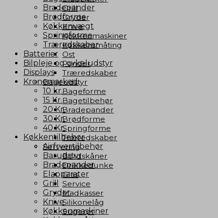
Bradepander
Grill
Brødforme
Gryder
Køkkenvægt
Knive
Springforme
Køkkenmaskiner
Træredskaber
Køkkensmåting
Batterier
Ost
Bilpleje og cykeludstyr
Pander
Displays
Træredskaber
Kronemarked
Bageudstyr
10 kr.
Bageforme
15 Kr.
Bagetilbehør
20 Kr.
Bradepander
30 Kr.
Brødforme
40 Kr.
Springforme
Køkkentilbehør
Træredskaber
Airfryertilbehør
Servering
Barudstyr
Bordskåner
Bradepander
Drikkedunke
Elapparater
Glas
Grill
Service
Gryder
Madkasser
Knive
Silikonelåg
Køkkenmaskiner
Sugerør