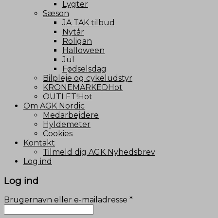
Lygter
Sæson
JA TAK tilbud
Nytår
Roligan
Halloween
Jul
Fødselsdag
Bilpleje og cykeludstyr
KRONEMARKED
OUTLET!
Om AGK Nordic
Medarbejdere
Hyldemeter
Cookies
Kontakt
Tilmeld dig AGK Nyhedsbrev
Log ind
Log ind
Brugernavn eller e-mailadresse
*