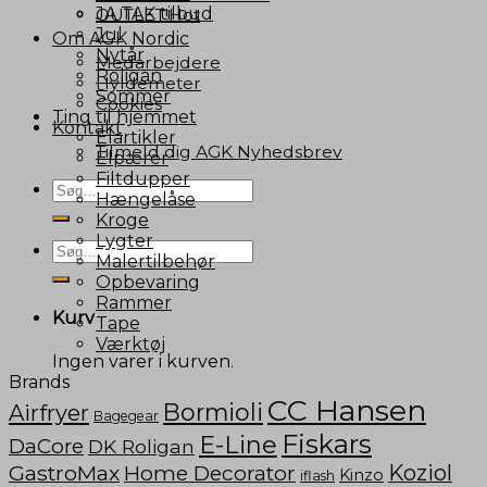
JA TAK tilbud
OUTLET!
Jul
Om AGK Nordic
Nytår
Medarbejdere
Roligan
Hyldemeter
Sommer
Cookies
Ting til hjemmet
Kontakt
Elartikler
Tilmeld dig AGK Nyhedsbrev
Elpærer
Filtdupper
Søg
Hængelåse
efter:
Kroge
Lygter
Søg
Malertilbehør
efter:
Opbevaring
Rammer
Kurv
Tape
Værktøj
Ingen varer i kurven.
Brands
CC Hansen
Bormioli
Airfryer
Bagegear
Fiskars
E-Line
DaCore
DK Roligan
GastroMax
Home Decorator
Koziol
Kinzo
iflash