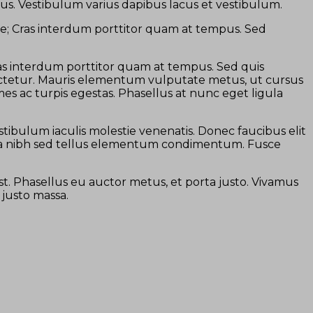
acus. Vestibulum varius dapibus lacus et vestibulum.
rae; Cras interdum porttitor quam at tempus. Sed
Cras interdum porttitor quam at tempus. Sed quis
nsectetur. Mauris elementum vulputate metus, ut cursus
es ac turpis egestas. Phasellus at nunc eget ligula
estibulum iaculis molestie venenatis. Donec faucibus elit
icula nibh sed tellus elementum condimentum. Fusce
umst. Phasellus eu auctor metus, et porta justo. Vivamus
 justo massa.