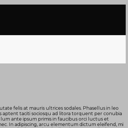
tate felis at mauris ultrices sodales. Phasellus in leo
ss aptent taciti sociosqu ad litora torquent per conubia
lum ante ipsum primis in faucibus orci luctus et
m nec. In adipiscing, arcu elementum dictum eleifend, mi