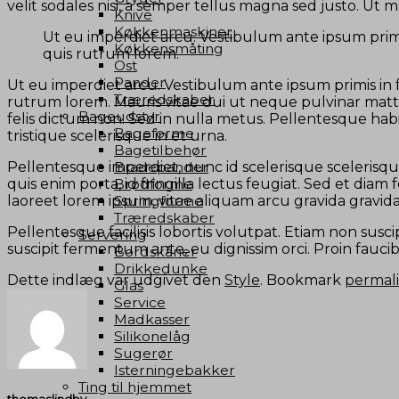
velit sodales nisi, a semper tellus magna sed justo. Ut 
Knive
Køkkenmaskiner
Ut eu imperdiet arcu. Vestibulum ante ipsum primi
Køkkensmåting
quis rutrum lorem.
Ost
Pander
Ut eu imperdiet arcu. Vestibulum ante ipsum primis in 
Træredskaber
rutrum lorem. Mauris vitae dui ut neque pulvinar matti
Bageudstyr
felis dictum non. Sed in nulla metus. Pellentesque hab
Bageforme
tristique scelerisque in et urna.
Bagetilbehør
Pellentesque imperdiet, nunc id scelerisque scelerisque,
Bradepander
quis enim porta, id fringilla lectus feugiat. Sed et d
Brødforme
laoreet lorem ipsum, vitae aliquam arcu gravida gravida
Springforme
Træredskaber
Pellentesque facilisis lobortis volutpat. Etiam non susci
Servering
suscipit fermentum ante, eu dignissim orci. Proin fauci
Bordskåner
Drikkedunke
Dette indlæg var udgivet den
Style
. Bookmark
permal
Glas
Service
Madkasser
Silikonelåg
Sugerør
Isterningebakker
Ting til hjemmet