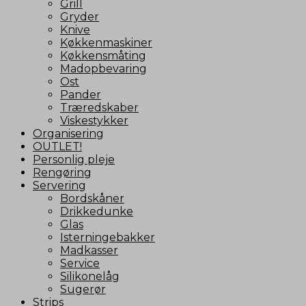
Grill
Gryder
Knive
Køkkenmaskiner
Køkkensmåting
Madopbevaring
Ost
Pander
Træredskaber
Viskestykker
Organisering
OUTLET!
Personlig pleje
Rengøring
Servering
Bordskåner
Drikkedunke
Glas
Isterningebakker
Madkasser
Service
Silikonelåg
Sugerør
Strips