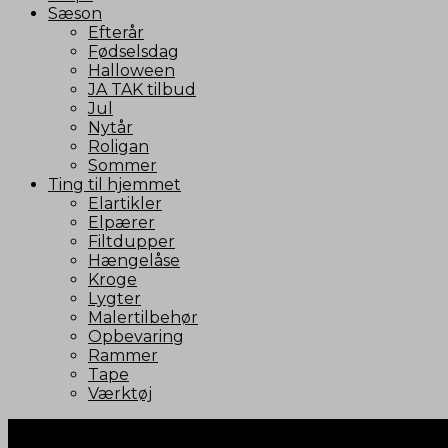
Sæson
Efterår
Fødselsdag
Halloween
JA TAK tilbud
Jul
Nytår
Roligan
Sommer
Ting til hjemmet
Elartikler
Elpærer
Filtdupper
Hængelåse
Kroge
Lygter
Malertilbehør
Opbevaring
Rammer
Tape
Værktøj
Kontakt AGK Nordic
Vestergade 72