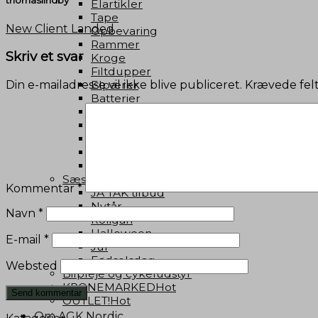
thomaslindby
Elartikler
Tape
New Client Landed
Opbevaring
Rammer
Skriv et svar
Kroge
Filtdupper
Din e-mailadresse vil ikke blive publiceret.
Krævede fel
Elpærer
Batterier
Personlig pleje
Malertilbehør
Hængelåse
Værktøj
Lygter
Sæson
Kommentar
*
JA TAK tilbud
Nytår
Navn
*
Roligan
Halloween
E-mail
*
Jul
Fødselsdag
Websted
Bilpleje og cykeludstyr
KRONEMARKED
OUTLET!
Om AGK Nordic