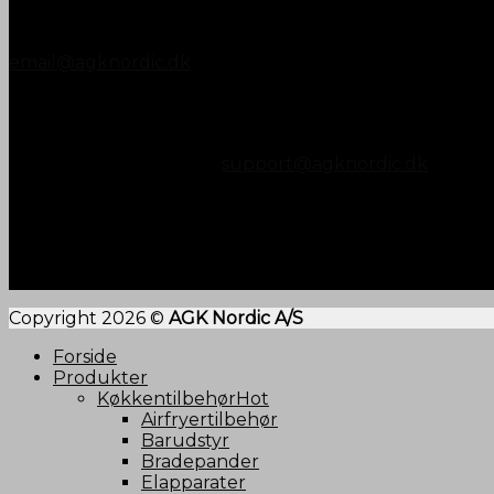
8990 Fårup
+45 87 45 07 00
email@agknordic.dk
CVR. 14196595
RMA OG SUPPORT
Kontakt os vedr. RMA på
tlf. 8745 0700 eller mail
support@agknordic.dk
Kontrolrapport
Copyright 2026 ©
AGK Nordic A/S
Forside
Produkter
Køkkentilbehør
Airfryertilbehør
Barudstyr
Bradepander
Elapparater