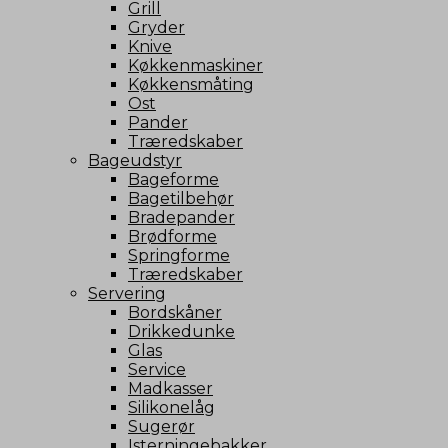
Grill
Gryder
Knive
Køkkenmaskiner
Køkkensmåting
Ost
Pander
Træredskaber
Bageudstyr
Bageforme
Bagetilbehør
Bradepander
Brødforme
Springforme
Træredskaber
Servering
Bordskåner
Drikkedunke
Glas
Service
Madkasser
Silikonelåg
Sugerør
Isterningebakker