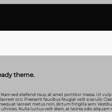
 work. You can remove it from Theme Options.
eady theme.
Nam sed eleifend risus, sit amet porttitor massa. Ut vulpu
aoreet orci. Praesent faucibus feugiat velit a iaculis. Cla
nsequat laoreet metus non, dictum fringilla sem. Vestibu
ltricies. Nulla luctus velit diam, at lacinia odio aliqua