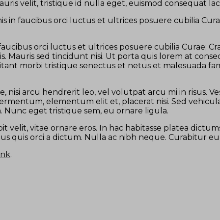
mauris velit, tristique id nulla eget, euismod consequat l
s in faucibus orci luctus et ultrices posuere cubilia Cu
faucibus orci luctus et ultrices posuere cubilia Curae; 
s. Mauris sed tincidunt nisi. Ut porta quis lorem at co
itant morbi tristique senectus et netus et malesuada fam
 nisi arcu hendrerit leo, vel volutpat arcu mi in risus. V
iam fermentum, elementum elit et, placerat nisi. Sed veh
. Nunc eget tristique sem, eu ornare ligula.
pit velit, vitae ornare eros. In hac habitasse platea dict
bus quis orci a dictum. Nulla ac nibh neque. Curabitur eu
ink
.